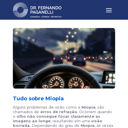
Tudo sobre Miopia
Alguns problemas de visão como a
Miopia
, são
chamados de
erros de refração
. Ocorrem quando
o
olho não consegue focar claramente as
imagens ao longe
, resultando em uma
visão
borrada
. Dependendo do grau de
Miopia
, às vezes