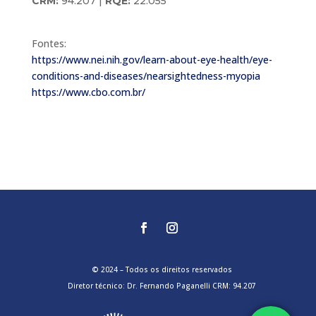
CRM:
94.207 |
RQE:
22.055
Fontes:
https://www.nei.nih.gov/learn-about-eye-health/eye-
conditions-and-diseases/nearsightedness-myopia
https://www.cbo.com.br/
© 2024 – Todos os direitos reservados
Diretor técnico: Dr. Fernando Paganelli CRM: 94.207